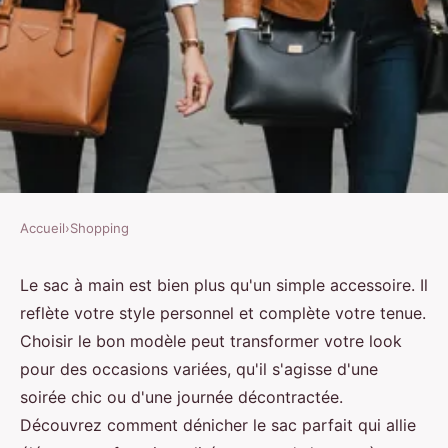
Accueil
›
Shopping
SHOPPING
Sac à main : trouvez le style
Le sac à main est bien plus qu'un simple accessoire. Il
reflète votre style personnel et complète votre tenue.
parfait pour chaque occasion
Choisir le bon modèle peut transformer votre look
pour des occasions variées, qu'il s'agisse d'une
Enzo
•
10 novembre 2024
•
9 min de lecture
soirée chic ou d'une journée décontractée.
Découvrez comment dénicher le sac parfait qui allie