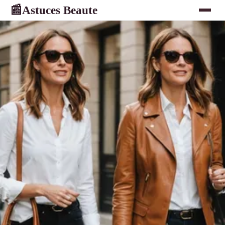
Astuces Beaute
📰