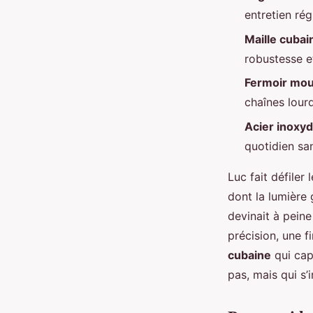
Alexandre-Pierre
•
22/06/2026 07:52
•
13 min de lecture
entretien rég
Maille cubai
robustesse e
Fermoir mo
chaînes lour
Acier inoxy
quotidien sa
Luc fait défiler
dont la lumière 
devinait à peine 
précision, une f
cubaine
qui cap
pas, mais qui s’