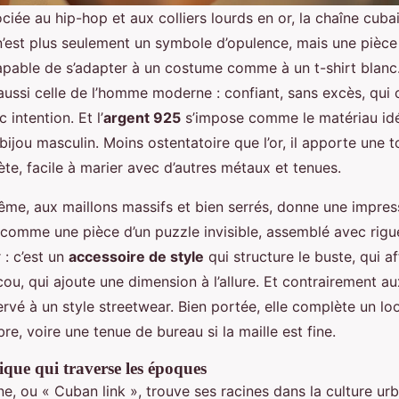
ée au hip-hop et aux colliers lourds en or, la chaîne cuba
 n’est plus seulement un symbole d’opulence, mais une pièce
apable de s’adapter à un costume comme à un t-shirt blanc
 aussi celle de l’homme moderne : confiant, sans excès, qui 
 intention. Et l’
argent 925
s’impose comme le matériau idé
bijou masculin. Moins ostentatoire que l’or, il apporte une 
ète, facile à marier avec d’autres métaux et tenues.
ême, aux maillons massifs et bien serrés, donne une impress
 comme une pièce d’un puzzle invisible, assemblé avec rigue
 : c’est un
accessoire de style
qui structure le buste, qui af
cou, qui ajoute une dimension à l’allure. Et contrairement au
ervé à un style streetwear. Bien portée, elle complète un lo
e, voire une tenue de bureau si la maille est fine.
ique qui traverse les époques
e, ou « Cuban link », trouve ses racines dans la culture ur