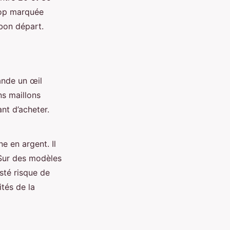
rop marquée
 bon départ.
ande un œil
ins maillons
ant d’acheter.
e en argent. Il
 Sur des modèles
sté risque de
tés de la