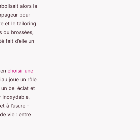
olisait alors la
 tapageur pour
 et le tailoring
es ou brossées,
 fait d’elle un
bien
choisir une
au joue un rôle
un bel éclat et
r inoxydable,
t à l’usure -
de vie : entre