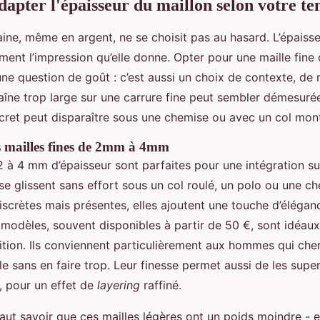
pter l'épaisseur du maillon selon votre te
ine, même en argent, ne se choisit pas au hasard. L’épaisse
ment l’impression qu’elle donne. Opter pour une maille fine
une question de goût : c’est aussi un choix de contexte, de
aîne trop large sur une carrure fine peut sembler démesurée
cret peut disparaître sous une chemise ou avec un col mon
es mailles fines de 2mm à 4mm
2 à 4 mm d’épaisseur sont parfaites pour une intégration su
 se glissent sans effort sous un col roulé, un polo ou une c
scrètes mais présentes, elles ajoutent une touche d’élégan
 modèles, souvent disponibles à partir de 50 €, sont idéau
ition. Ils conviennent particulièrement aux hommes qui che
yle sans en faire trop. Leur finesse permet aussi de les sup
, pour un effet de
layering
raffiné.
faut savoir que ces mailles légères ont un poids moindre - 