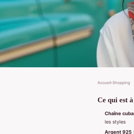
Accueil
›
Shopping
SHOPPING
Ce qui est à
Chaine cubaine argent
Chaîne cuba
pour bien la porter
les styles
Argent 925
: