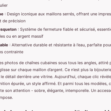
ulier
ne
: Design iconique aux maillons serrés, offrant une impre
t de précision
usqueton
: Système de fermeture fiable et sécurisé, essenti
des ou en argent massif
dable
: Alternative durable et résistante à l’eau, parfaite po
ns contrainte
 les photos de chaînes cubaines sous tous les angles, attiré 
glisse sur chaque maillon d’argent. Ce n’est plus la bijouterie
le détail derrière une vitrine. Aujourd’hui, chaque clic révèl
inition épurée, un style affirmé. Et parmi tous les modèles, c
te son attention - sobre, élégante, intemporelle. Un accesso
impose.