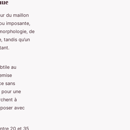
nue
ur du maillon
 ou imposante,
 morphologie, de
, tandis qu’un
tant.
btile au
hemise
ce sans
x pour une
rchent à
erposer avec
entre 20 et 35