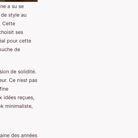
ine a su se
 de style au
. Cette
choisit ses
al pour cette
touche de
ion de solidité.
ur. Ce n’est pas
fine
x idées reçues,
ok minimaliste,
baine des années