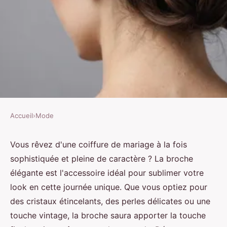
Accueil
›
Mode
MODE
Sublimez votre coiffure de
Vous rêvez d'une coiffure de mariage à la fois
sophistiquée et pleine de caractère ? La broche
mariage avec une broche
élégante est l'accessoire idéal pour sublimer votre
élégante
look en cette journée unique. Que vous optiez pour
des cristaux étincelants, des perles délicates ou une
Enzo
•
23 juillet 2024
•
6 min de lecture
touche vintage, la broche saura apporter la touche