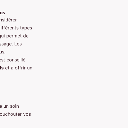
ns
onsidérer
différents types
qui permet de
ssage. Les
us,
st conseillé
ds
et à offrir un
e un soin
chouchouter vos