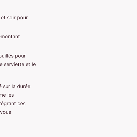
 et soir pour
remontant
ouillés pour
 serviette et le
 sur la durée
me les
tégrant ces
 vous