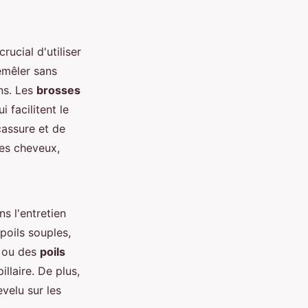
 crucial d'utiliser
émêler sans
ons. Les
brosses
facilitent le
cassure et de
les cheveux,
s l'entretien
poils souples,
ou des
poils
llaire. De plus,
evelu sur les