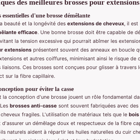
iques des meilleures brosses pour extensions
 essentielles d'une brosse démêlante
la beauté et la longévité des
extensions de cheveux
, il est
êlante efficace
. Une bonne brosse doit être capable de d
évitant la tension excessive qui pourrait abîmer les extensi
ur extensions
présentent souvent des anneaux en boucle qui 
ensions et autres coiffures, minimisant ainsi le risque de 
 liaisons. Ces brosses sont conçues pour glisser à travers 
t sur la fibre capillaire.
onception pour éviter la casse
t la conception d'une brosse jouent un rôle fondamental dan
 Les
brosses anti-casse
sont souvent fabriquées avec des 
 cheveux fragiles. L'utilisation de matériaux tels que le
bois
d'assurer un démêlage doux et respectueux de la fibre capi
ls naturels aident à répartir les huiles naturelles du cuir ch