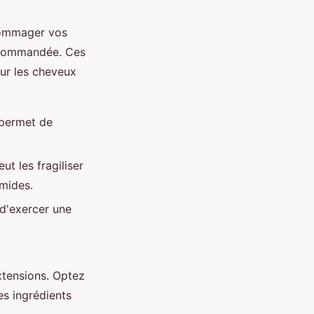
ndommager vos
ecommandée. Ces
ur les cheveux
 permet de
ut les fragiliser
mides.
 d'exercer une
xtensions. Optez
es ingrédients