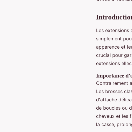
Enzo
•
13 novembre 2024
•
6 min de lecture
Introduction
Les extensions 
simplement pour
apparence et le
crucial pour ga
extensions elle
Importance d'u
Contrairement au
Les brosses cla
d'attache délica
de boucles ou d
cheveux et les 
la casse, prolon