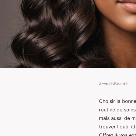
Accueil
›
Beauté
BEAUTÉ
Découvrez la brosse 
Choisir la bonn
routine de soins
idéale pour démêler f
mais aussi de m
trouver l'outil 
Offrez à vos ext