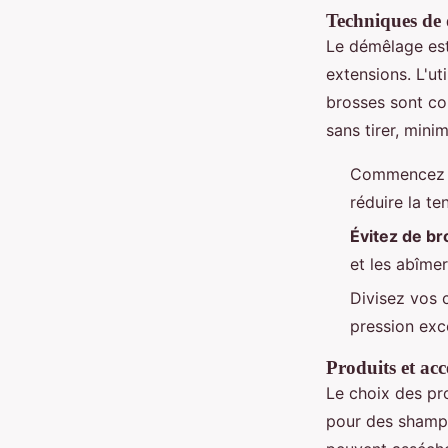
Techniques de
Le démêlage est
extensions. L'ut
brosses sont co
sans tirer, mini
Commencez to
réduire la te
Évitez de br
et les abîme
Divisez vos 
pression exc
Produits et ac
Le choix des pro
pour des shampo