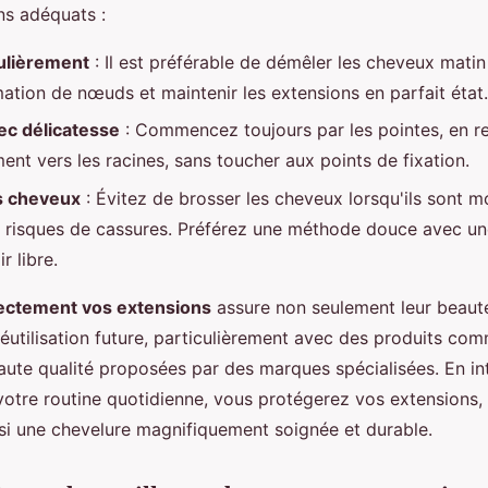
ns adéquats :
ulièrement
: Il est préférable de démêler les cheveux matin
mation de nœuds et maintenir les extensions en parfait état.
ec délicatesse
: Commencez toujours par les pointes, en 
ent vers les racines, sans toucher aux points de fixation.
s cheveux
: Évitez de brosser les cheveux lorsqu'ils sont m
s risques de cassures. Préférez une méthode douce avec une
r libre.
rectement vos extensions
assure non seulement leur beauté
réutilisation future, particulièrement avec des produits com
aute qualité proposées par des marques spécialisées. En in
votre routine quotidienne, vous protégerez vos extensions,
nsi une chevelure magnifiquement soignée et durable.