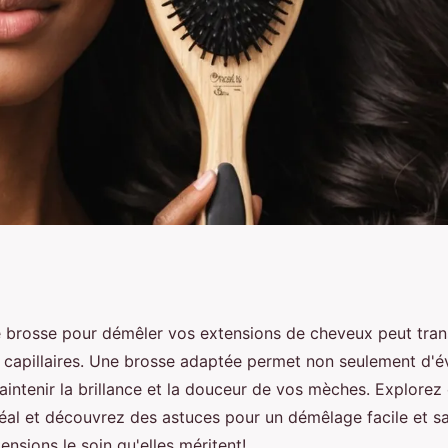
extension cheveux
e brosse pour démêler vos extensions de cheveux peut tra
 capillaires. Une brosse adaptée permet non seulement d'év
acilement
aintenir la brillance et la douceur de vos mèches. Explore
idéal et découvrez des astuces pour un démêlage facile et s
ensions le soin qu'elles méritent!