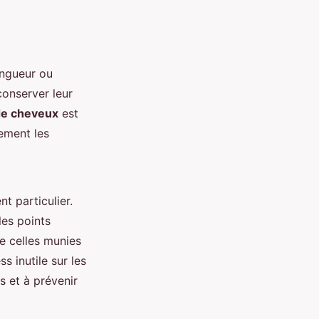
ongueur ou
conserver leur
de cheveux
est
ement les
t particulier.
es points
 celles munies
s inutile sur les
s et à prévenir