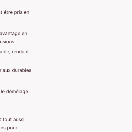
t être pris en
n avantage en
nsions.
able, rendant
ériaux durables
e le démêlage
 tout aussi
ons pour