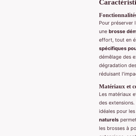
Caractérist
Fonctionnalités
Pour préserver 
une
brosse dém
effort, tout en 
spécifiques po
démêlage des ext
dégradation des
réduisant l'impac
Matériaux et c
Les matériaux e
des extensions.
idéales pour les
naturels
permet 
les brosses à poi