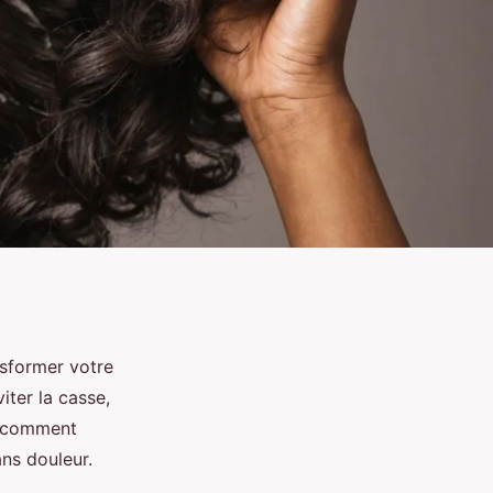
nsformer votre
iter la casse,
z comment
ans douleur.