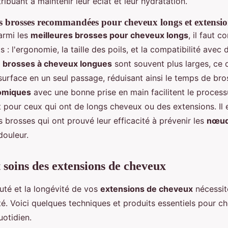
ribuant à maintenir leur éclat et leur hydratation.
 brosses recommandées pour cheveux longs et extensio
armi les
meilleures brosses pour cheveux longs
, il faut c
s : l'ergonomie, la taille des poils, et la compatibilité avec 
s
brosses à cheveux longues
sont souvent plus larges, ce 
surface en un seul passage, réduisant ainsi le temps de bro
omiques
avec une bonne prise en main facilitent le process
 pour ceux qui ont de longs cheveux ou des extensions. Il e
 brosses qui ont prouvé leur efficacité à prévenir les
nœu
ouleur.
t soins des extensions de cheveux
uté et la longévité de vos
extensions de cheveux
nécessit
té. Voici quelques techniques et produits essentiels pour 
uotidien.