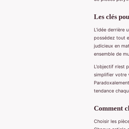
milieu professionnel?
Les clés po
Enzo
•
3 avril 2024
•
5 min de lecture
L’idée derrière
possédez tout en
judicieux en mat
ensemble de mul
L’objectif n’est
simplifier votre
Paradoxalement, 
tendance chaque
Comment cho
Choisir les pièc