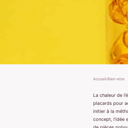
Accueil
›
Bien-etre
BIEN-ETRE
Comment organiser u
La chaleur de l’é
placards pour a
capsule pour une sais
initier à la mét
concept, l’idée 
de pièces polyva