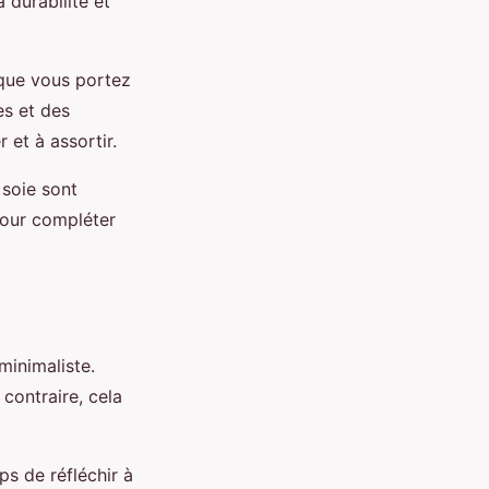
 durabilité et
 que vous portez
es et des
 et à assortir.
 soie sont
 pour compléter
minimaliste.
contraire, cela
ps de réfléchir à