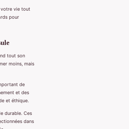
votre vie tout
ards pour
sule
end tout son
mer moins, mais
important de
nnement et des
de et éthique.
e durable. Ces
ectionnées dans