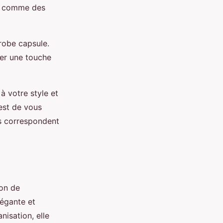
t, comme des
robe capsule.
ter une touche
à votre style et
 est de vous
us correspondent
ion de
légante et
isation, elle