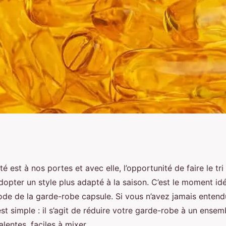
ne garde-robe
té est à nos portes et avec elle, l’opportunité de faire le tr
dopter un style plus adapté à la saison. C’est le moment id
on estivale en
hode de la garde-robe capsule. Si vous n’avez jamais entend
est simple : il s’agit de réduire votre garde-robe à un ensem
lentes, faciles à mixer.