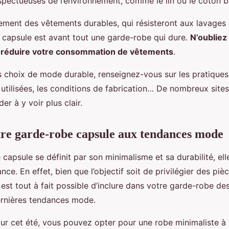
spectueuses de l’environnement, comme le lin ou le coton b
ement des vêtements durables, qui résisteront aux lavages 
capsule est avant tout une garde-robe qui dure.
N’oubliez
de réduire votre consommation de vêtements
.
es choix de mode durable, renseignez-vous sur les pratique
 utilisées, les conditions de fabrication… De nombreux sites
er à y voir plus clair.
re garde-robe capsule aux tendances mode
 capsule se définit par son minimalisme et sa durabilité, el
ce. En effet, bien que l’objectif soit de privilégier des piè
l est tout à fait possible d’inclure dans votre garde-robe de
ernières tendances mode.
ur cet été, vous pouvez opter pour une robe minimaliste à 