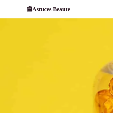
Astuces Beaute
📰