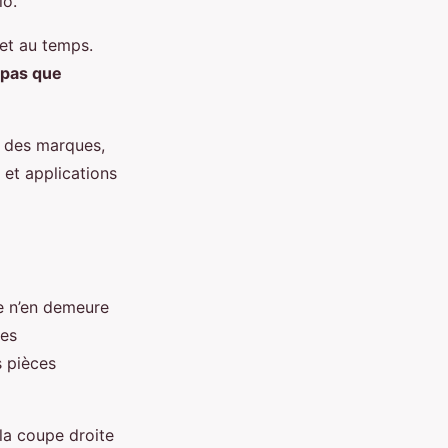
io.
et au temps.
 pas que
s des marques,
 et applications
le n’en demeure
ces
s pièces
la coupe droite