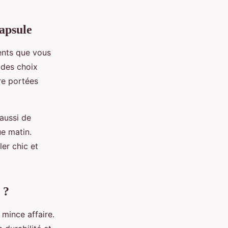
apsule
ents que vous
 des choix
re portées
 aussi de
ue matin.
er chic et
 ?
 mince affaire.