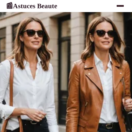
Astuces Beaute
📰