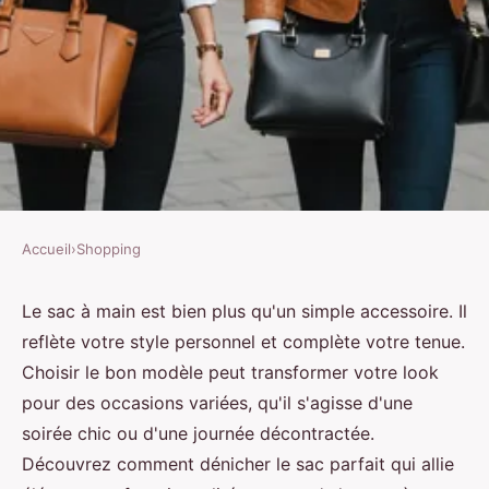
Accueil
›
Shopping
SHOPPING
Sac à main : trouvez le style
Le sac à main est bien plus qu'un simple accessoire. Il
reflète votre style personnel et complète votre tenue.
parfait pour chaque occasion
Choisir le bon modèle peut transformer votre look
pour des occasions variées, qu'il s'agisse d'une
Enzo
•
10 novembre 2024
•
9 min de lecture
soirée chic ou d'une journée décontractée.
Découvrez comment dénicher le sac parfait qui allie