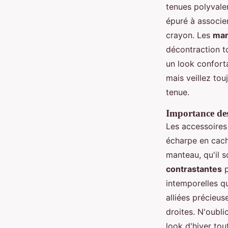
tenues polyvale
épuré à associe
crayon. Les
man
décontraction to
un look confort
mais veillez tou
tenue.
Importance des
Les accessoires
écharpe en cach
manteau, qu'il 
contrastantes
p
intemporelles q
alliées précieus
droites. N'oubli
look d'hiver tou