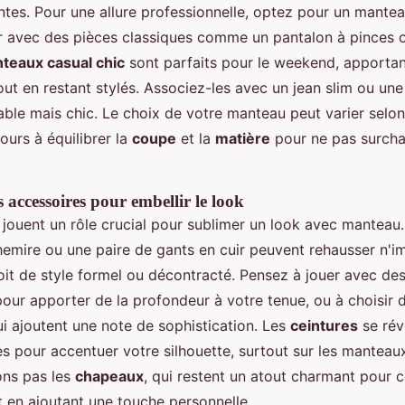
ntes. Pour une allure professionnelle, optez pour un mantea
r avec des pièces classiques comme un pantalon à pinces 
teaux casual chic
sont parfaits pour le weekend, apporta
ut en restant stylés. Associez-les avec un jean slim ou une
able mais chic. Le choix de votre manteau peut varier selon
jours à équilibrer la
coupe
et la
matière
pour ne pas surcha
 accessoires pour embellir le look
 jouent un rôle crucial pour sublimer un look avec manteau
emire ou une paire de gants en cuir peuvent rehausser n'i
soit de style formel ou décontracté. Pensez à jouer avec de
our apporter de la profondeur à votre tenue, ou à choisir 
ui ajoutent une note de sophistication. Les
ceintures
se rév
es pour accentuer votre silhouette, surtout sur les manteau
ons pas les
chapeaux
, qui restent un atout charmant pour 
t en ajoutant une touche personnelle.