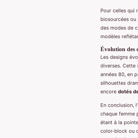
Pour celles qui
biosourcées ou 
des modes de co
modèles refléta
Évolution des d
Les designs évol
diverses. Cette 
années 80, en pa
silhouettes dr
encore
dotés de
En conclusion, 
chaque femme pe
étant à la point
color-block ou d