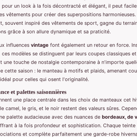
 pour un look à la fois décontracté et élégant, il peut facil
res vêtements pour créer des superpositions harmonieuses. 
t, souvent inspiré des vêtements de sport, gagne du terrai
ns grâce à son allure dynamique et sa praticité.
ux influences
vintage
font également un retour en force. In
 ces modèles se distinguent par leurs coupes classiques et 
nt une touche de nostalgie contemporaine à n'importe quell
e cette saison : le manteau à motifs et plaids, amenant cou
idéal pour celles qui osent l'originalité.
ce et palettes saisonnières
nnent une place centrale dans les choix de manteaux cet hiv
 camel, le gris, et le noir restent des valeurs sûres. Cepend
ne palette audacieuse avec des nuances de
bordeaux, de 
offrant à la fois profondeur et sophistication. Chaque teinte
ciations et complète parfaitement une garde-robe hivernal