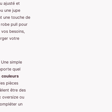
u ajusté et
ou une jupe
nt une touche de
 robe pull pour
 vos besoins,
rger votre
. Une simple
mporte quel
s
couleurs
des pièces
èlent être des
x oversize ou
compléter un