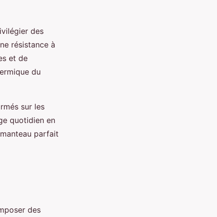
ivilégier des
ne résistance à
es et de
thermique du
ormés sur les
age quotidien en
 manteau parfait
omposer des