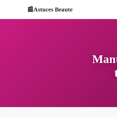
Astuces Beaute
📰
Mant