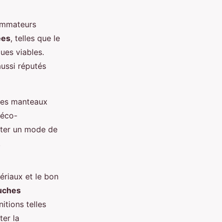
ommateurs
ées
, telles que le
ues viables.
aussi réputés
 des manteaux
 éco-
pter un mode de
.
ériaux et le bon
uches
itions telles
er la