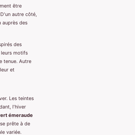
ement être
D'un autre côté,
n auprès des
spirés des
leurs motifs
e tenue. Autre
leur et
er. Les teintes
ant, l'hiver
vert émeraude
 se prête à de
e variée.