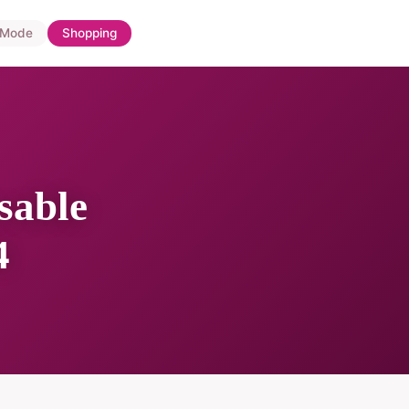
Mode
Shopping
sable
4