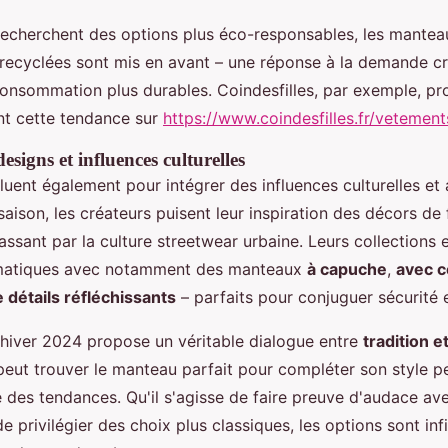
 recherchent des options plus éco-responsables, les mantea
recyclées sont mis en avant – une réponse à la demande c
nsommation plus durables. Coindesfilles, par exemple, p
nt cette tendance sur
https://www.coindesfilles.fr/vetemen
esigns et influences culturelles
uent également pour intégrer des influences culturelles et 
saison, les créateurs puisent leur inspiration des décors de 
ssant par la culture streetwear urbaine. Leurs collections 
amatiques avec notamment des manteaux
à capuche
,
avec c
 détails réfléchissants
– parfaits pour conjuguer sécurité e
l'hiver 2024 propose un véritable dialogue entre
tradition 
ut trouver le manteau parfait pour compléter son style pe
e des tendances. Qu'il s'agisse de faire preuve d'audace av
e privilégier des choix plus classiques, les options sont infi