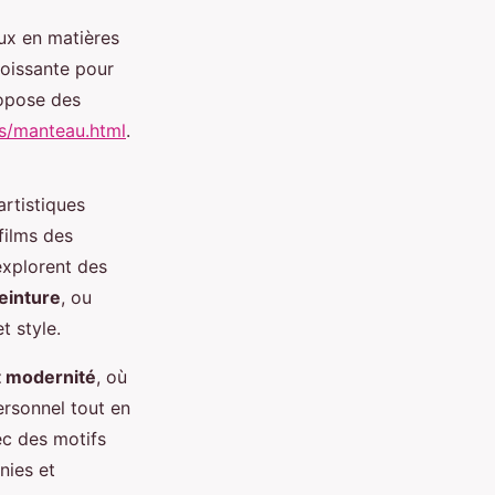
ux en matières
roissante pour
ropose des
ts/manteau.html
.
artistiques
films des
explorent des
einture
, ou
t style.
et modernité
, où
rsonnel tout en
ec des motifs
nies et