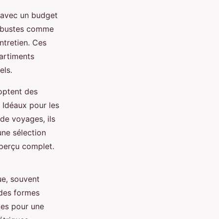
, avec un budget
robustes comme
entretien. Ces
artiments
els.
optent des
. Idéaux pour les
de voyages, ils
une sélection
aperçu complet.
ue, souvent
 des formes
tes pour une