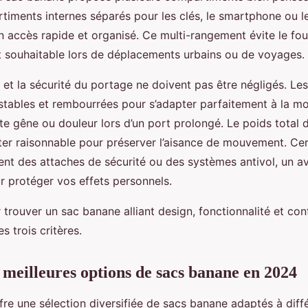
iments internes séparés pour les clés, le smartphone ou le
 un accès rapide et organisé. Ce multi-rangement évite le fouil
t souhaitable lors de déplacements urbains ou de voyages.
t et la sécurité du portage ne doivent pas être négligés. Les
ustables et rembourrées pour s’adapter parfaitement à la m
ute gêne ou douleur lors d’un port prolongé. Le poids total
ster raisonnable pour préserver l’aisance de mouvement. Ce
ent des attaches de sécurité ou des systèmes antivol, un a
r protéger vos effets personnels.
trouver un sac banane alliant design, fonctionnalité et con
s trois critères.
 meilleures options de sacs banane en 2024
fre une sélection diversifiée de sacs banane adaptés à diff