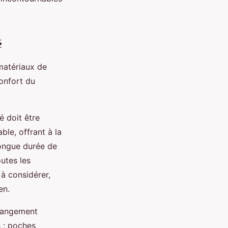
é
 matériaux de
confort du
é doit être
ble, offrant à la
longue durée de
outes les
 à considérer,
en.
 rangement
 : poches