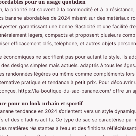
bordables pour un usage quotidien
n, la priorité est souvent à la commodité et à la résistance
acs banane abordables de 2024 misent sur des matériaux 
olyester, garantissant une bonne élasticité et une facilité d’
néralement légers, compacts et proposent plusieurs comp
iser efficacement clés, téléphone, et autres objets personn
 économiques ne sacrifient pas pour autant le style. Ils ad
t des designs simples mais actuels, adaptés à tous les âges
e, les randonnées légères ou même comme compléments lors 
ternative pratique et tendance à petit prix. Pour découvrir 
conçue, https://la-boutique-du-sac-banane.com/ offre un 
ce pour un look urbain et sportif
 banane tendance en 2024 s’orientent vers un style dynamiq
fs et des citadins actifs. Ce type de sac se caractérise par
s matières résistantes à l’eau et des finitions réfléchissan