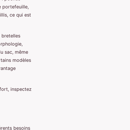
 portefeuille,
lis, ce qui est
 bretelles
orphologie,
 du sac, même
rtains modèles
vantage
fort, inspectez
érents besoins