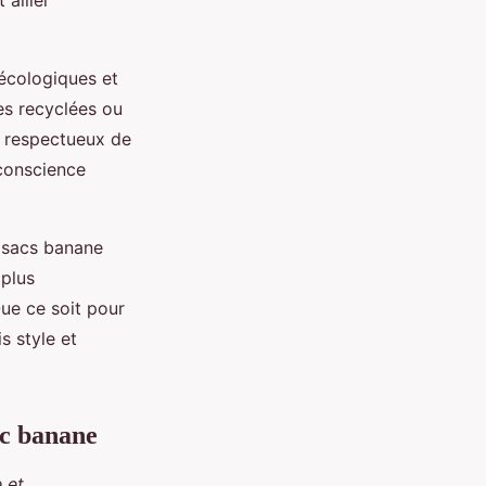
allier
 écologiques et
es recyclées ou
s respectueux de
 conscience
s sacs banane
 plus
Que ce soit pour
s style et
ac banane
 et