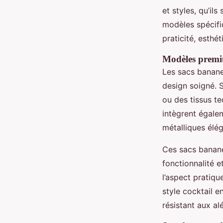
et styles, qu’i
modèles spécifi
praticité, esthét
Modèles premiu
Les sacs banane
design soigné. 
ou des tissus te
intègrent égale
métalliques élé
Ces sacs banane
fonctionnalité 
l’aspect pratiq
style cocktail 
résistant aux al