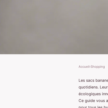
Accueil
›
Shopping
SHOPPING
Les meilleurs sacs ba
Les sacs banane 
quotidiens. Leur
tendance et pratique
écologiques inno
Ce guide vous a
pour tous les b