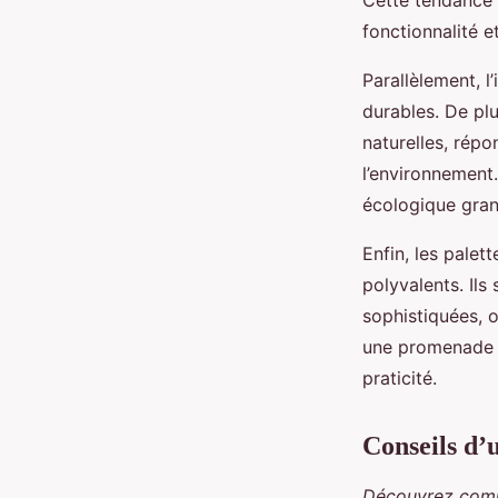
Cette tendance 
fonctionnalité e
Parallèlement, l
durables. De pl
naturelles, rép
l’environnement.
écologique gra
Enfin, les pale
polyvalents. Ils
sophistiquées, o
une promenade e
praticité.
Conseils d’u
Découvrez commen