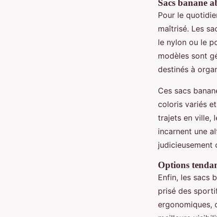
Sacs banane a
Pour le quotidie
maîtrisé. Les s
le nylon ou le p
modèles sont gé
destinés à organ
Ces sacs banane
coloris variés e
trajets en vill
incarnent une al
judicieusement 
Options tendan
Enfin, les sacs
prisé des sporti
ergonomiques, de