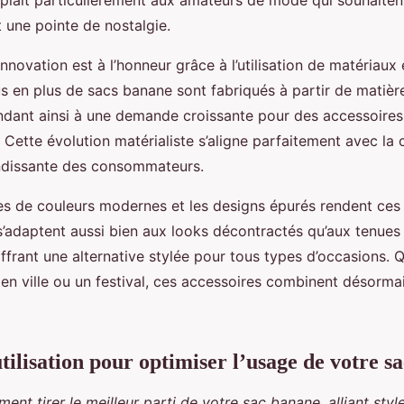
plaît particulièrement aux amateurs de mode qui souhaitent 
t une pointe de nostalgie.
’innovation est à l’honneur grâce à l’utilisation de matériaux
us en plus de sacs banane sont fabriqués à partir de matièr
ondant ainsi à une demande croissante pour des accessoire
 Cette évolution matérialiste s’aligne parfaitement avec la
ndissante des consommateurs.
ttes de couleurs modernes et les designs épurés rendent ce
 s’adaptent aussi bien aux looks décontractés qu’aux tenues
ffrant une alternative stylée pour tous types d’occasions. 
n ville ou un festival, ces accessoires combinent désormai
tilisation pour optimiser l’usage de votre s
t tirer le meilleur parti de votre sac banane, alliant style