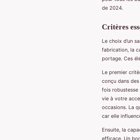
Enzo
•
25 juillet 2025
•
8 min de lecture
de 2024.
Critères ess
Le choix d’un sa
fabrication, la c
portage. Ces él
Le premier critè
conçu dans des t
fois robustesse
vie à votre acce
occasions. La qu
car elle influen
Ensuite, la capa
efficace. Un bo