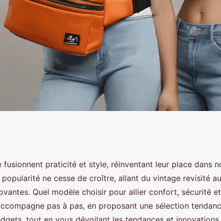
nane : guide d'achat
fusionnent praticité et style, réinventant leur place dans n
 popularité ne cesse de croître, allant du vintage revisité a
vantes. Quel modèle choisir pour allier confort, sécurité et
ccompagne pas à pas, en proposant une sélection tendanc
udgets, tout en vous dévoilant les tendances et innovations