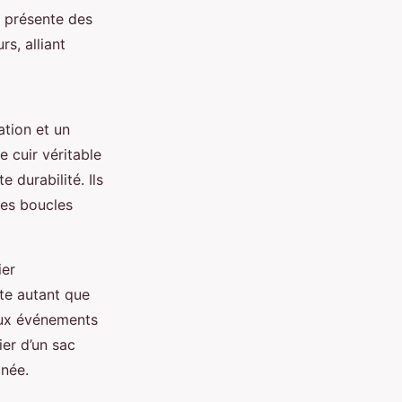
e présente des
s, alliant
ation et un
 cuir véritable
 durabilité. Ils
des boucles
ier
te autant que
’aux événements
er d’un sac
inée.