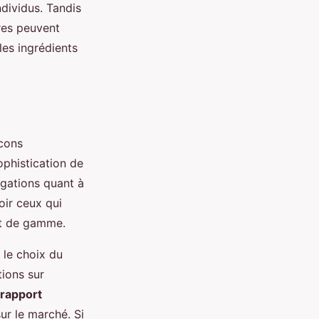
ndividus. Tandis
res peuvent
les ingrédients
acons
ophistication de
ogations quant à
oir ceux qui
ut de gamme.
 le choix du
tions sur
rapport
ur le marché. Si