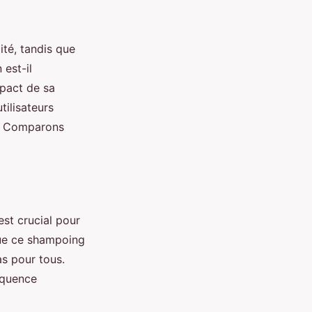
ité, tandis que
 est-il
mpact de sa
tilisateurs
e ? Comparons
est crucial pour
que ce shampoing
as pour tous.
réquence