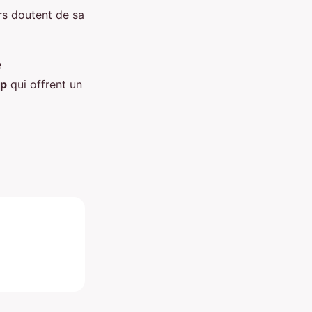
rs doutent de sa
e
op
qui offrent un