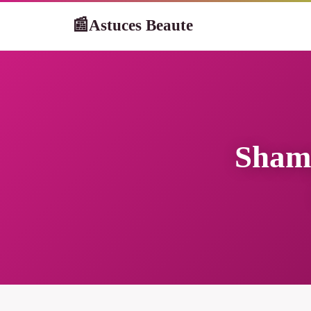
Astuces Beaute
📰
Shamp