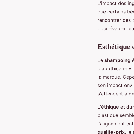
L'impact des ing
que certains bé
rencontrer des p
pour évaluer leu
Esthétique 
Le
shampoing 
d'apothicaire vi
la marque. Cepe
son impact envi
s'attendent à d
L'
éthique et du
plastique sembl
l'alignement ent
qualité-prix
, l