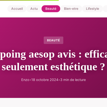
Accueil
Actu
Beauté
Bien-etre
Lifestyle
BEAUTÉ
oing aesop avis : effic
seulement esthétique ?
Enzo
•
18 octobre 2024
•
3 min de lecture