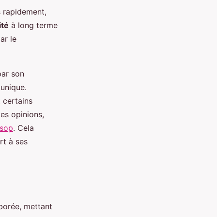
s rapidement,
ité
à long terme
ar le
par son
 unique.
 certains
es opinions,
esop
. Cela
t à ses
borée, mettant